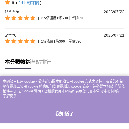
5
(
149
則評價
)
1*******n
2026/07/22
|
2.5倍濃度1條690｜單條690
q*****6
2026/07/21
|
1倍濃度1條390｜單條390
本分類熱銷
全站排行
本網站中使用 cookie，欲查詢有關本網站使用 cookie 方式之詳情，及若您不希
熱門標籤
望在電腦上使用 cookie 時應如何變更電腦的 cookie 設定，請參閱本網站「
隱私
權條款
」之 Cookie 聲明。您繼續使用本網站即表示您同意本公司得按本網站使
用條款之 Cookie 聲明使用 cookie。
了解更多 >
我知道了