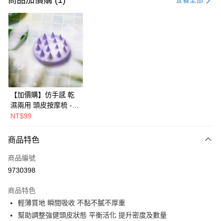
商品加價購 (1)
查看全部
超商取貨付款
LINE Pay
Apple Pay
大哥付你分期
相關說明
【加價購】仿手感 乾
【大哥付你分期使用說明】
AFTEE先享後付
1.本服務由台灣大哥大提供，台灣大哥大用戶可立即使用無須另外申請。
濕兩用 頭皮按摩梳 -
2.付款方式選擇「大哥付你分期」，訂單成立後會自動跳轉到大哥付的交易
相關說明
UNA
NT$99
流程，驗證手機門號後，選擇欲分期的期數、繳款截止日，確認付款後即完
【關於「AFTEE先享後付」】
成交易。
ATM付款
AFTEE先享後付是「在收到商品之後才付款」的支付方式。 讓您購物簡單
商品特色
3.實際核准額度、可分期數及費用金額請依後續交易確認頁面所載為準。
便利好安心！
4.訂單成立30分鐘內，如未前往確認交易或遇審核未通過，訂單將自動取
貨到付款
１．簡單：不需註冊會員、不需綁卡、不需儲值。
消。如遇「轉專審核」未通過狀況，表示未達大哥付你分期系統評分，恕無
商品編號
２．便利：只要手機號碼，簡訊認證，即可結帳。
法說明評估內容。
9730398
３．安心：先確認商品／服務後，再付款。
【繳款方式說明】
運送方式
1.分期款項不併入電信帳單，「大哥付你分期」於每月結算日後寄送繳費提
【「AFTEE先享後付」結帳流程】
商品特色
全家取貨付款
醒簡訊。
１．於結帳方式選擇「AFTEE先享後付」後，將跳轉至「AFTEE先享後付」
2.透過簡訊連結打開帳單後，可選擇「超商條碼／台灣大直營門市／銀行轉
輕薄質地 瞬間吸收 不黏不膩不厚重
免運費
結帳頁面，進行簡訊認證並確認金額後，即可完成結帳。
帳／街口支付／iPASS MONEY」等通路繳費。
２．訂單成立數日內，您將收到繳費通知簡訊。
幫助調整強健頭皮狀態 平衡活化 提升密度及數量