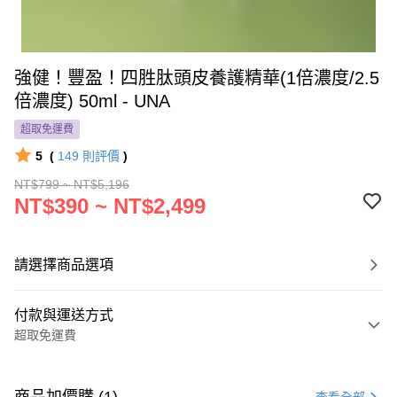
強健！豐盈！四胜肽頭皮養護精華(1倍濃度/2.5
倍濃度) 50ml - UNA
超取免運費
5
(
149
則評價
)
NT$799 ~ NT$5,196
NT$390 ~ NT$2,499
請選擇商品選項
付款與運送方式
超取免運費
付款方式
信用卡一次付款