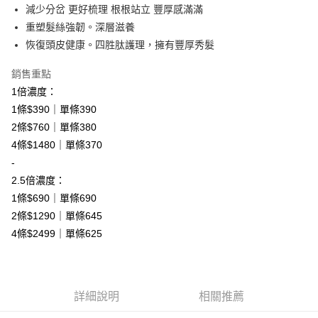
付款後全家取貨
３．收到繳費通知簡訊後14天內，點擊此簡訊中的連結，可透過四大超商／
減少分岔 更好梳理 根根站立 豐厚感滿滿
【注意事項】
ATM／網路銀行／等多元方式進行付款，方視為交易完成。
免運費
1.本服務係由「台灣大哥大股份有限公司」（以下簡稱本公司）所提供，讓
重塑髮絲強韌。深層滋養
※ 請注意：結帳手續完成當下不需立刻繳費，但若您需要取消訂單，請聯絡
用戶於交易時，得透過本服務購買商品或服務，並由商店將買賣／分期付款
購買商品的店家。未經商家同意取消之訂單仍視為有效，需透過AFTEE先享
恢復頭皮健康。四胜肽護理，擁有豐厚秀髮
7-11取貨付款
買賣價金債權讓與本公司後，依約使用本公司帳單繳交帳款。
後付繳納相關費用。
2.基於同意付款使用「大哥付你分期」之契約關係目的，商店將以您的個人
免運費
※ 交易是否成功請以「AFTEE先享後付 」之結帳頁面顯示為準，若有關於
銷售重點
資料（包含姓名、電話或地址）提供予台灣大哥大進項蒐集、處理及利用，
是否繳費成功／繳費後需取消欲退款等相關疑問，請聯繫「AFTEE先享後付
由本公司與您本人進行分期帳單所需資料之確認、核對及更正。
1倍濃度：
客戶支援中心」
https://netprotections.freshdesk.com/support/home
付款後7-11取貨
3.完整用戶服務條款，請詳閱以下連結：
https://oppay.tw/userRule
1條$390｜單條390
免運費
【注意事項】
2條$760｜單條380
１．透過由恩沛科技股份有限公司提供之「AFTEE先享後付」服務完成之交
宅配
易，需依本服務之必要範圍內提供個人資料，並將交易相關給付款項請求債
4條$1480｜單條370
權轉讓予恩沛科技股份有限公司。
免運費
-
２．關於個人資料處理事宜，請瀏覽以下網址：
2.5倍濃度：
https://aftee.tw/terms/#terms3
新竹貨運宅配
３．未成年的使用者請事先徵得法定代理人或監護人之同意方可使用
1條$690｜單條690
免運費
「AFTEE先享後付」，若未經同意申辦者引起之損失，本公司不負相關責
2條$1290｜單條645
任。
貨到付款
4條$2499｜單條625
４．使用「AFTEE先享後付」時，將依據個別帳號之用戶狀況，依本公司即
時審查核予不同之上限額度；若仍有額度不足之情形，本公司將視審查結果
免運費
請求用戶進行身份認證。
５．嚴禁一人註冊多個帳號或使用他人資訊註冊。若發現惡意使用之情形，
恩沛科技股份有限公司將有權停止該用戶之使用額度並採取法律行動。
詳細說明
相關推薦