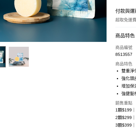
付款與運
超取免運
付款方式
商品特色
信用卡一
商品編號
8513557
超商取貨
商品特色
LINE Pay
雙重淨
強化頭
Apple Pay
增加保
大哥付你
強健髮
相關說明
銷售重點
【大哥付
AFTEE先
1顆$199
1.本服務
2.付款方
相關說明
2顆$299
流程，驗
【關於「A
3顆$399
ATM付款
完成交易
AFTEE
3.實際核
便利好安