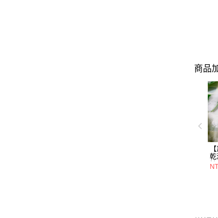
商品加
【
乾
梳 
N