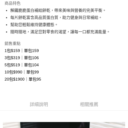
商品特色
Apple Pay
解饞脆脆蛋白補給餅乾，帶來美味與營養的完美平衡。
每片餅乾富含高品質蛋白質，助力健身與日常補給。
大哥付你分期
幫助您輕鬆維持健康體態。
相關說明
隨時隨地，滿足您對零食的渴望，讓每一口都充滿能量。
【大哥付你分期使用說明】
AFTEE先享後付
1.本服務由台灣大哥大提供，台灣大哥大用戶可立即使用無須另外申請。
銷售重點
2.付款方式選擇「大哥付你分期」，訂單成立後會自動跳轉到大哥付的交易
相關說明
流程，驗證手機門號後，選擇欲分期的期數、繳款截止日，確認付款後即完
1包$159｜單包159
【關於「AFTEE先享後付」】
成交易。
ATM付款
AFTEE先享後付是「在收到商品之後才付款」的支付方式。 讓您購物簡單
3包$319｜單包106
3.實際核准額度、可分期數及費用金額請依後續交易確認頁面所載為準。
便利好安心！
4.訂單成立30分鐘內，如未前往確認交易或遇審核未通過，訂單將自動取
5包$519｜單包104
貨到付款
１．簡單：不需註冊會員、不需綁卡、不需儲值。
消。如遇「轉專審核」未通過狀況，表示未達大哥付你分期系統評分，恕無
２．便利：只要手機號碼，簡訊認證，即可結帳。
10包$990｜單包99
法說明評估內容。
３．安心：先確認商品／服務後，再付款。
20包$1900｜單包95
【繳款方式說明】
運送方式
1.分期款項不併入電信帳單，「大哥付你分期」於每月結算日後寄送繳費提
【「AFTEE先享後付」結帳流程】
全家取貨付款
醒簡訊。
１．於結帳方式選擇「AFTEE先享後付」後，將跳轉至「AFTEE先享後付」
2.透過簡訊連結打開帳單後，可選擇「超商條碼／台灣大直營門市／銀行轉
免運費
結帳頁面，進行簡訊認證並確認金額後，即可完成結帳。
帳／街口支付／iPASS MONEY」等通路繳費。
２．訂單成立數日內，您將收到繳費通知簡訊。
詳細說明
相關推薦
付款後全家取貨
３．收到繳費通知簡訊後14天內，點擊此簡訊中的連結，可透過四大超商／
【注意事項】
ATM／網路銀行／等多元方式進行付款，方視為交易完成。
免運費
1.本服務係由「台灣大哥大股份有限公司」（以下簡稱本公司）所提供，讓
※ 請注意：結帳手續完成當下不需立刻繳費，但若您需要取消訂單，請聯絡
用戶於交易時，得透過本服務購買商品或服務，並由商店將買賣／分期付款
購買商品的店家。未經商家同意取消之訂單仍視為有效，需透過AFTEE先享
7-11取貨付款
買賣價金債權讓與本公司後，依約使用本公司帳單繳交帳款。
後付繳納相關費用。