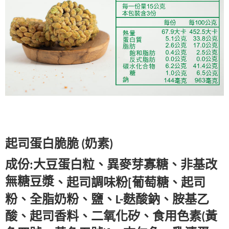
(奶素)
起司蛋白脆脆 
成份:大豆蛋白粒、異麥芽寡糖、非基改
無糖豆漿
、起司調味粉[葡萄糖、起司
粉、全脂奶粉、鹽、L-麩酸鈉、胺基乙
酸
、起司香料、二氧化矽、食用色素(黃