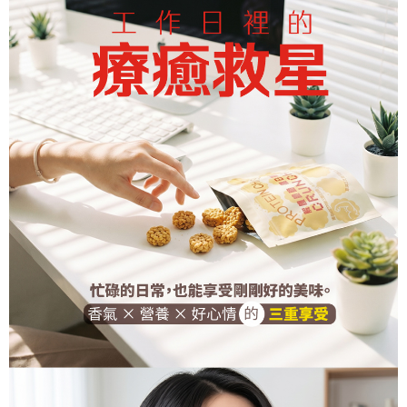
2.基於同意付款使用「大哥付你分期」之契約關係目的，商店將以您的個人
免運費
※ 交易是否成功請以「AFTEE先享後付 」之結帳頁面顯示為準，若有關於
資料（包含姓名、電話或地址）提供予台灣大哥大進項蒐集、處理及利用，
是否繳費成功／繳費後需取消欲退款等相關疑問，請聯繫「AFTEE先享後付
由本公司與您本人進行分期帳單所需資料之確認、核對及更正。
客戶支援中心」
https://netprotections.freshdesk.com/support/home
付款後7-11取貨
3.完整用戶服務條款，請詳閱以下連結：
https://oppay.tw/userRule
免運費
【注意事項】
１．透過由恩沛科技股份有限公司提供之「AFTEE先享後付」服務完成之交
宅配
易，需依本服務之必要範圍內提供個人資料，並將交易相關給付款項請求債
權轉讓予恩沛科技股份有限公司。
免運費
２．關於個人資料處理事宜，請瀏覽以下網址：
https://aftee.tw/terms/#terms3
新竹貨運宅配
３．未成年的使用者請事先徵得法定代理人或監護人之同意方可使用
免運費
「AFTEE先享後付」，若未經同意申辦者引起之損失，本公司不負相關責
任。
貨到付款
４．使用「AFTEE先享後付」時，將依據個別帳號之用戶狀況，依本公司即
時審查核予不同之上限額度；若仍有額度不足之情形，本公司將視審查結果
免運費
請求用戶進行身份認證。
５．嚴禁一人註冊多個帳號或使用他人資訊註冊。若發現惡意使用之情形，
恩沛科技股份有限公司將有權停止該用戶之使用額度並採取法律行動。