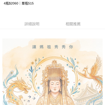
由本公司與您本人進行分期帳單所需資料之確認、核對及更正。
4瓶$2060｜單瓶515
客戶支援中心」
https://netprotections.freshdesk.com/support/home
付款後7-11取貨
3.完整用戶服務條款，請詳閱以下連結：
https://oppay.tw/userRule
免運費
【注意事項】
１．透過由恩沛科技股份有限公司提供之「AFTEE先享後付」服務完成之交
宅配
易，需依本服務之必要範圍內提供個人資料，並將交易相關給付款項請求債
詳細說明
相關推薦
權轉讓予恩沛科技股份有限公司。
免運費
２．關於個人資料處理事宜，請瀏覽以下網址：
https://aftee.tw/terms/#terms3
新竹貨運宅配
３．未成年的使用者請事先徵得法定代理人或監護人之同意方可使用
免運費
「AFTEE先享後付」，若未經同意申辦者引起之損失，本公司不負相關責
任。
貨到付款
４．使用「AFTEE先享後付」時，將依據個別帳號之用戶狀況，依本公司即
時審查核予不同之上限額度；若仍有額度不足之情形，本公司將視審查結果
免運費
請求用戶進行身份認證。
５．嚴禁一人註冊多個帳號或使用他人資訊註冊。若發現惡意使用之情形，
恩沛科技股份有限公司將有權停止該用戶之使用額度並採取法律行動。