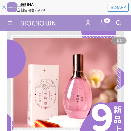
百匡UNA
開啟APP
立刻使用官方APP
0
1
/
1