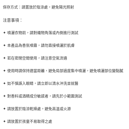
保存方式：請置放於陰涼處，避免陽光照射
注意事項：
✦ 噴灑衣物前，請對織物角落或內側進行測試
✦ 本產品為香氛噴霧，請勿直接噴灑於肌膚
✦ 若在密閉空間使用，請注意空氣流通
✦ 使用時請保持適當距離，避免局部過度集中噴灑，避免噴灑部位變黏膩
✦ 如不慎誤入眼睛，請立即以清水沖洗並就醫
✦ 對香料或酒精成分敏感者，請先於小範圍測試
✦ 請放置於陰涼乾燥處，避免高溫或火源
✦ 請放置於孩童不易取得之處