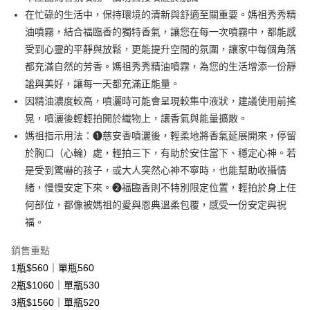
在忙碌的生活中，保持環境的清新與舒適至關重要。媽祖秀秀精
大哥付你分期
油噴霧，結合福臨香的獨特香氣，讓您在每一次噴霧中，都能感
相關說明
受到心靈的平靜與放鬆，更能提升空間的氛圍，讓家中每個角落
【大哥付你分期使用說明】
AFTEE先享後付
1.本服務由台灣大哥大提供，台灣大哥大用戶可立即使用無須另外申請。
都充滿自然的芳香。媽祖秀秀精油噴霧，為您的生活增添一份靜
2.付款方式選擇「大哥付你分期」，訂單成立後會自動跳轉到大哥付的交易
相關說明
謐與美好，讓每一天都充滿正能量。
流程，驗證手機門號後，選擇欲分期的期數、繳款截止日，確認付款後即完
【關於「AFTEE先享後付」】
因精油濃度較高，噴灑時可能會呈現較集中液狀，建議使用前搖
成交易。
ATM付款
AFTEE先享後付是「在收到商品之後才付款」的支付方式。 讓您購物簡單
3.實際核准額度、可分期數及費用金額請依後續交易確認頁面所載為準。
晃，噴灑後輕輕拍開於織物上，讓香氣與能量擴散。
便利好安心！
4.訂單成立30分鐘內，如未前往確認交易或遇審核未通過，訂單將自動取
貨到付款
１．簡單：不需註冊會員、不需綁卡、不需儲值。
媽祖指示用法：❶慈安香噴灑後，輕柔地將香氣延展開來，停留
消。如遇「轉專審核」未通過狀況，表示未達大哥付你分期系統評分，恕無
２．便利：只要手機號碼，簡訊認證，即可結帳。
法說明評估內容。
於胸口（心輪）處，輕拍三下，有助於安住當下、穩定心神。若
３．安心：先確認商品／服務後，再付款。
【繳款方式說明】
運送方式
是受到驚嚇的孩子，或大人突然心神不寧時，也能幫助收攝情
1.分期款項不併入電信帳單，「大哥付你分期」於每月結算日後寄送繳費提
【「AFTEE先享後付」結帳流程】
全家取貨付款
緒，慢慢安定下來。❷福臨香則不特別限定位置，輕拍於身上任
醒簡訊。
１．於結帳方式選擇「AFTEE先享後付」後，將跳轉至「AFTEE先享後付」
2.透過簡訊連結打開帳單後，可選擇「超商條碼／台灣大直營門市／銀行轉
何部位，都像被媽祖的愛與恩典溫柔包覆，感受一份安定與祝
免運費
結帳頁面，進行簡訊認證並確認金額後，即可完成結帳。
帳／街口支付／iPASS MONEY」等通路繳費。
２．訂單成立數日內，您將收到繳費通知簡訊。
福。
付款後全家取貨
３．收到繳費通知簡訊後14天內，點擊此簡訊中的連結，可透過四大超商／
【注意事項】
ATM／網路銀行／等多元方式進行付款，方視為交易完成。
免運費
銷售重點
1.本服務係由「台灣大哥大股份有限公司」（以下簡稱本公司）所提供，讓
※ 請注意：結帳手續完成當下不需立刻繳費，但若您需要取消訂單，請聯絡
用戶於交易時，得透過本服務購買商品或服務，並由商店將買賣／分期付款
1瓶$560｜單瓶560
購買商品的店家。未經商家同意取消之訂單仍視為有效，需透過AFTEE先享
7-11取貨付款
買賣價金債權讓與本公司後，依約使用本公司帳單繳交帳款。
後付繳納相關費用。
2瓶$1060｜單瓶530
2.基於同意付款使用「大哥付你分期」之契約關係目的，商店將以您的個人
免運費
※ 交易是否成功請以「AFTEE先享後付 」之結帳頁面顯示為準，若有關於
資料（包含姓名、電話或地址）提供予台灣大哥大進項蒐集、處理及利用，
3瓶$1560｜單瓶520
是否繳費成功／繳費後需取消欲退款等相關疑問，請聯繫「AFTEE先享後付