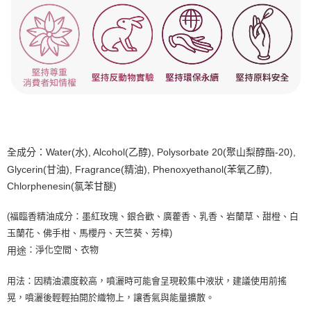
全成分：
Water(水), Alcohol(乙醇), Polysorbate 20(聚山梨醇酯-20),
Glycerin(甘油), Fragrance(精油), Phenoxyethanol(苯氧乙醇),
Chlorphenesin(氯苯甘醚)
(福臨香精油成分：墨紅玫瑰、銀合歡、廣藿香、乳香、岩蘭草、甜橙、白
玉蘭花、佛手柑、馬櫻丹、天竺葵、芳樟)
：淨化空間、衣物
用途
用法：因精油濃度較高，噴灑時可能會呈現較集中液狀，建議使用前搖
晃，噴灑後輕輕拍開於織物上，讓香氣與能量擴散。