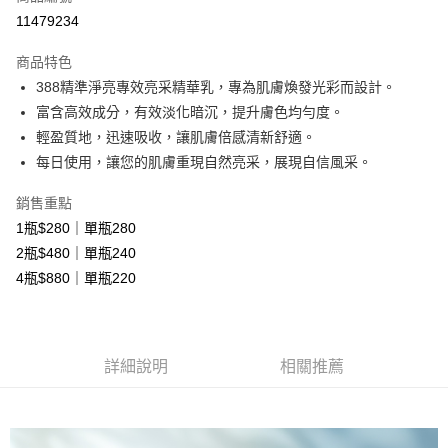
超商取貨付款
11479234
LINE Pay
商品特色
Apple Pay
388精準淨亮專效亮采精華乳，專為肌膚煥發光彩而設計。
富含高效成分，有效淡化暗沉，提升膚色均勻度。
大哥付你分期
輕盈質地，迅速吸收，讓肌膚倍感清新舒適。
相關說明
每日使用，讓您的肌膚重現自然亮采，展現自信風采。
【大哥付你分期使用說明】
AFTEE先享後付
1.本服務由台灣大哥大提供，台灣大哥大用戶可立即使用無須另外申請。
銷售重點
2.付款方式選擇「大哥付你分期」，訂單成立後會自動跳轉到大哥付的交易
相關說明
流程，驗證手機門號後，選擇欲分期的期數、繳款截止日，確認付款後即完
1瓶$280｜單瓶280
【關於「AFTEE先享後付」】
成交易。
ATM付款
AFTEE先享後付是「在收到商品之後才付款」的支付方式。 讓您購物簡單
2瓶$480｜單瓶240
3.實際核准額度、可分期數及費用金額請依後續交易確認頁面所載為準。
便利好安心！
4.訂單成立30分鐘內，如未前往確認交易或遇審核未通過，訂單將自動取
4瓶$880｜單瓶220
貨到付款
１．簡單：不需註冊會員、不需綁卡、不需儲值。
消。如遇「轉專審核」未通過狀況，表示未達大哥付你分期系統評分，恕無
２．便利：只要手機號碼，簡訊認證，即可結帳。
法說明評估內容。
３．安心：先確認商品／服務後，再付款。
【繳款方式說明】
運送方式
1.分期款項不併入電信帳單，「大哥付你分期」於每月結算日後寄送繳費提
【「AFTEE先享後付」結帳流程】
全家取貨付款
醒簡訊。
詳細說明
相關推薦
１．於結帳方式選擇「AFTEE先享後付」後，將跳轉至「AFTEE先享後付」
2.透過簡訊連結打開帳單後，可選擇「超商條碼／台灣大直營門市／銀行轉
免運費
結帳頁面，進行簡訊認證並確認金額後，即可完成結帳。
帳／街口支付／iPASS MONEY」等通路繳費。
２．訂單成立數日內，您將收到繳費通知簡訊。
付款後全家取貨
３．收到繳費通知簡訊後14天內，點擊此簡訊中的連結，可透過四大超商／
【注意事項】
ATM／網路銀行／等多元方式進行付款，方視為交易完成。