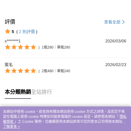
評價
查看全部
5
(
2
則評價
)
s********1
2026/03/06
|
1瓶280｜單瓶280
匿名
2026/02/23
|
2瓶480｜單瓶240
本分類熱銷
全站排行
本網站中使用 cookie，欲查詢有關本網站使用 cookie 方式之詳情，及若您不希
熱門標籤
望在電腦上使用 cookie 時應如何變更電腦的 cookie 設定，請參閱本網站「
隱私
權條款
」之 Cookie 聲明。您繼續使用本網站即表示您同意本公司得按本網站使
用條款之 Cookie 聲明使用 cookie。
了解更多 >