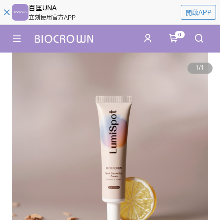
百匡UNA
開啟APP
立刻使用官方APP
0
1
/
1