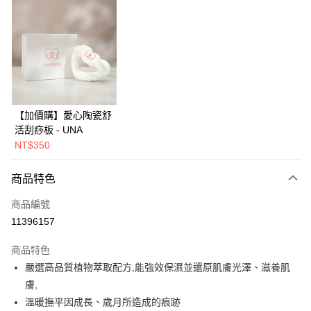
超商取貨付款
LINE Pay
Apple Pay
大哥付你分期
相關說明
【加價購】愛心陶瓷舒
【大哥付你分期使用說明】
AFTEE先享後付
1.本服務由台灣大哥大提供，台灣大哥大用戶可立即使用無須另外申請。
活刮痧板 - UNA
2.付款方式選擇「大哥付你分期」，訂單成立後會自動跳轉到大哥付的交易
相關說明
NT$350
流程，驗證手機門號後，選擇欲分期的期數、繳款截止日，確認付款後即完
【關於「AFTEE先享後付」】
成交易。
ATM付款
AFTEE先享後付是「在收到商品之後才付款」的支付方式。 讓您購物簡單
商品特色
3.實際核准額度、可分期數及費用金額請依後續交易確認頁面所載為準。
便利好安心！
4.訂單成立30分鐘內，如未前往確認交易或遇審核未通過，訂單將自動取
貨到付款
１．簡單：不需註冊會員、不需綁卡、不需儲值。
消。如遇「轉專審核」未通過狀況，表示未達大哥付你分期系統評分，恕無
商品編號
２．便利：只要手機號碼，簡訊認證，即可結帳。
法說明評估內容。
11396157
３．安心：先確認商品／服務後，再付款。
【繳款方式說明】
運送方式
1.分期款項不併入電信帳單，「大哥付你分期」於每月結算日後寄送繳費提
【「AFTEE先享後付」結帳流程】
商品特色
全家取貨付款
醒簡訊。
１．於結帳方式選擇「AFTEE先享後付」後，將跳轉至「AFTEE先享後付」
2.透過簡訊連結打開帳單後，可選擇「超商條碼／台灣大直營門市／銀行轉
嚴選高品質植物萃取配方,能強效保濕並還原肌膚光澤、滋養肌
免運費
結帳頁面，進行簡訊認證並確認金額後，即可完成結帳。
帳／街口支付／iPASS MONEY」等通路繳費。
２．訂單成立數日內，您將收到繳費通知簡訊。
膚,
付款後全家取貨
３．收到繳費通知簡訊後14天內，點擊此簡訊中的連結，可透過四大超商／
溫暖撫平因成長、歲月所造成的痕跡
【注意事項】
ATM／網路銀行／等多元方式進行付款，方視為交易完成。