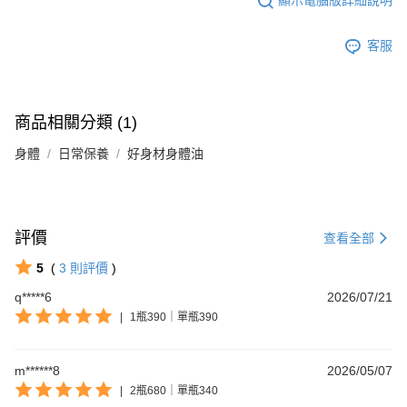
顯示電腦版詳細說明
客服
商品相關分類 (1)
身體
日常保養
好身材身體油
評價
查看全部
5
(
3
則評價
)
q*****6
2026/07/21
|
1瓶390｜單瓶390
m******8
2026/05/07
|
2瓶680｜單瓶340