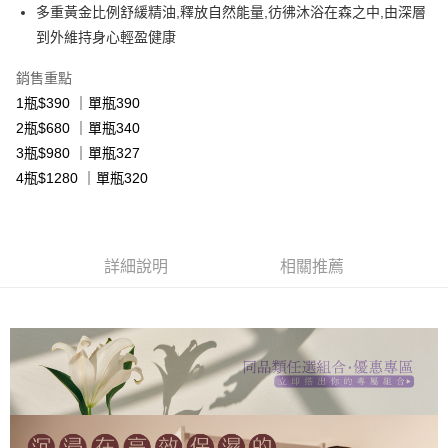
免運費
1.本服務係由「台灣大哥大股份有限公司」（以下簡稱本公司）所提供，讓
多重黃金比例舒緩精油,釋放自然能量,彷彿沐浴在森之中,由深層
※ 請注意：結帳手續完成當下不需立刻繳費，但若您需要取消訂單，請聯絡
用戶於交易時，得透過本服務購買商品或服務，並由商店將買賣／分期付款
購買商品的店家。未經商家同意取消之訂單仍視為有效，需透過AFTEE先享
到外維持身心輕盈健康
7-11取貨付款
買賣價金債權讓與本公司後，依約使用本公司帳單繳交帳款。
後付繳納相關費用。
2.基於同意付款使用「大哥付你分期」之契約關係目的，商店將以您的個人
免運費
※ 交易是否成功請以「AFTEE先享後付 」之結帳頁面顯示為準，若有關於
銷售重點
資料（包含姓名、電話或地址）提供予台灣大哥大進項蒐集、處理及利用，
是否繳費成功／繳費後需取消欲退款等相關疑問，請聯繫「AFTEE先享後付
由本公司與您本人進行分期帳單所需資料之確認、核對及更正。
1瓶$390 ｜單瓶390
客戶支援中心」
https://netprotections.freshdesk.com/support/home
付款後7-11取貨
3.完整用戶服務條款，請詳閱以下連結：
https://oppay.tw/userRule
2瓶$680 ｜單瓶340
免運費
【注意事項】
3瓶$980 ｜單瓶327
１．透過由恩沛科技股份有限公司提供之「AFTEE先享後付」服務完成之交
宅配
易，需依本服務之必要範圍內提供個人資料，並將交易相關給付款項請求債
4瓶$1280 ｜單瓶320
權轉讓予恩沛科技股份有限公司。
免運費
２．關於個人資料處理事宜，請瀏覽以下網址：
https://aftee.tw/terms/#terms3
新竹貨運宅配
３．未成年的使用者請事先徵得法定代理人或監護人之同意方可使用
免運費
詳細說明
相關推薦
「AFTEE先享後付」，若未經同意申辦者引起之損失，本公司不負相關責
任。
貨到付款
４．使用「AFTEE先享後付」時，將依據個別帳號之用戶狀況，依本公司即
時審查核予不同之上限額度；若仍有額度不足之情形，本公司將視審查結果
免運費
請求用戶進行身份認證。
５．嚴禁一人註冊多個帳號或使用他人資訊註冊。若發現惡意使用之情形，
恩沛科技股份有限公司將有權停止該用戶之使用額度並採取法律行動。