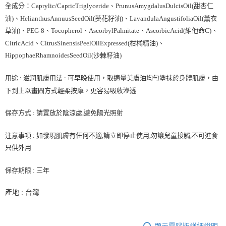
全成分：Caprylic/CapricTriglyceride、PrunusAmygdalusDulcisOil(甜杏仁
油)、HelianthusAnnuusSeedOil(葵花籽油)、LavandulaAngustifoliaOil(薰衣
草油)、PEG-8、Tocopherol、AscorbylPalmitate、AscorbicAcid(維他命C)、
CitricAcid、CitrusSinensisPeelOilExpressed(柑橘精油)、
HippophaeRhamnoidesSeedOil(沙棘籽油)
用途 : 滋潤肌膚用法 : 可早晚使用，取適量美膚油均勻塗抹於身體肌膚，由
下到上以畫圓方式輕柔按摩，更容易吸收滲透
保存方式 : 請置放於陰涼處,避免陽光照射
注意事項 : 如發現肌膚有任何不適,請立即停止使用,勿讓兒童接觸,不可進食
只供外用
保存期限 : 三年
產地 : 台灣