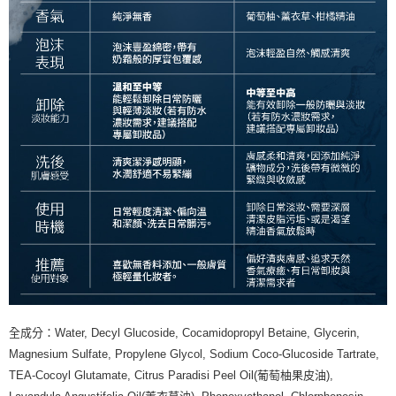
全成分：Water, Decyl Glucoside, Cocamidopropyl Betaine, Glycerin,
Magnesium Sulfate, Propylene Glycol, Sodium Coco-Glucoside Tartrate,
TEA-Cocoyl Glutamate, Citrus Paradisi Peel Oil(葡萄柚果皮油),