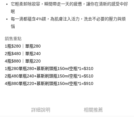
付款後全家取貨
３．收到繳費通知簡訊後14天內，點擊此簡訊中的連結，可透過四大超商／
它輕柔卸除妝容，瞬間帶走一天的疲憊，讓你在清新的感受中好
【注意事項】
ATM／網路銀行／等多元方式進行付款，方視為交易完成。
免運費
1.本服務係由「台灣大哥大股份有限公司」（以下簡稱本公司）所提供，讓
眠
※ 請注意：結帳手續完成當下不需立刻繳費，但若您需要取消訂單，請聯絡
用戶於交易時，得透過本服務購買商品或服務，並由商店將買賣／分期付款
購買商品的店家。未經商家同意取消之訂單仍視為有效，需透過AFTEE先享
每一滴都蘊含4%鎂，為肌膚注入活力，洗去不必要的壓力與煩
7-11取貨付款
買賣價金債權讓與本公司後，依約使用本公司帳單繳交帳款。
後付繳納相關費用。
2.基於同意付款使用「大哥付你分期」之契約關係目的，商店將以您的個人
惱
免運費
※ 交易是否成功請以「AFTEE先享後付 」之結帳頁面顯示為準，若有關於
資料（包含姓名、電話或地址）提供予台灣大哥大進項蒐集、處理及利用，
是否繳費成功／繳費後需取消欲退款等相關疑問，請聯繫「AFTEE先享後付
由本公司與您本人進行分期帳單所需資料之確認、核對及更正。
銷售重點
客戶支援中心」
https://netprotections.freshdesk.com/support/home
付款後7-11取貨
3.完整用戶服務條款，請詳閱以下連結：
https://oppay.tw/userRule
1瓶$280｜單瓶280
免運費
【注意事項】
2瓶$480｜單瓶240
１．透過由恩沛科技股份有限公司提供之「AFTEE先享後付」服務完成之交
宅配
易，需依本服務之必要範圍內提供個人資料，並將交易相關給付款項請求債
4瓶$880｜單瓶220
權轉讓予恩沛科技股份有限公司。
免運費
1瓶280單瓶280+慕斯刷頭瓶150ml空瓶*1=$310
２．關於個人資料處理事宜，請瀏覽以下網址：
2瓶480單瓶240+慕斯刷頭瓶150ml空瓶*1=$510
https://aftee.tw/terms/#terms3
新竹貨運宅配
３．未成年的使用者請事先徵得法定代理人或監護人之同意方可使用
4瓶880單瓶220+慕斯刷頭瓶150ml空瓶*1=$910
免運費
「AFTEE先享後付」，若未經同意申辦者引起之損失，本公司不負相關責
任。
貨到付款
４．使用「AFTEE先享後付」時，將依據個別帳號之用戶狀況，依本公司即
時審查核予不同之上限額度；若仍有額度不足之情形，本公司將視審查結果
免運費
請求用戶進行身份認證。
詳細說明
相關推薦
５．嚴禁一人註冊多個帳號或使用他人資訊註冊。若發現惡意使用之情形，
恩沛科技股份有限公司將有權停止該用戶之使用額度並採取法律行動。