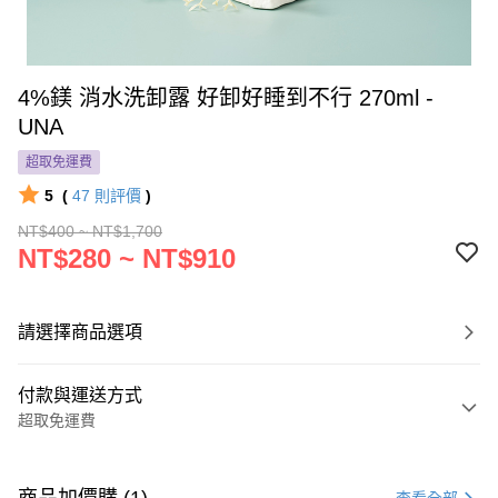
4%鎂 消水洗卸露 好卸好睡到不行 270ml -
UNA
超取免運費
5
(
47
則評價
)
NT$400 ~ NT$1,700
NT$280 ~ NT$910
請選擇商品選項
付款與運送方式
超取免運費
付款方式
信用卡一次付款