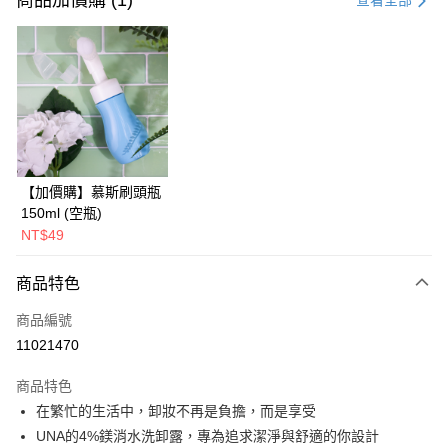
商品加價購 (1)
查看全部
超商取貨付款
LINE Pay
Apple Pay
大哥付你分期
相關說明
【加價購】慕斯刷頭瓶
【大哥付你分期使用說明】
AFTEE先享後付
1.本服務由台灣大哥大提供，台灣大哥大用戶可立即使用無須另外申請。
150ml (空瓶)
2.付款方式選擇「大哥付你分期」，訂單成立後會自動跳轉到大哥付的交易
相關說明
NT$49
流程，驗證手機門號後，選擇欲分期的期數、繳款截止日，確認付款後即完
【關於「AFTEE先享後付」】
成交易。
ATM付款
AFTEE先享後付是「在收到商品之後才付款」的支付方式。 讓您購物簡單
商品特色
3.實際核准額度、可分期數及費用金額請依後續交易確認頁面所載為準。
便利好安心！
4.訂單成立30分鐘內，如未前往確認交易或遇審核未通過，訂單將自動取
貨到付款
１．簡單：不需註冊會員、不需綁卡、不需儲值。
消。如遇「轉專審核」未通過狀況，表示未達大哥付你分期系統評分，恕無
商品編號
２．便利：只要手機號碼，簡訊認證，即可結帳。
法說明評估內容。
11021470
３．安心：先確認商品／服務後，再付款。
【繳款方式說明】
運送方式
1.分期款項不併入電信帳單，「大哥付你分期」於每月結算日後寄送繳費提
【「AFTEE先享後付」結帳流程】
商品特色
全家取貨付款
醒簡訊。
１．於結帳方式選擇「AFTEE先享後付」後，將跳轉至「AFTEE先享後付」
2.透過簡訊連結打開帳單後，可選擇「超商條碼／台灣大直營門市／銀行轉
在繁忙的生活中，卸妝不再是負擔，而是享受
免運費
結帳頁面，進行簡訊認證並確認金額後，即可完成結帳。
帳／街口支付／iPASS MONEY」等通路繳費。
２．訂單成立數日內，您將收到繳費通知簡訊。
UNA的4%鎂消水洗卸露，專為追求潔淨與舒適的你設計