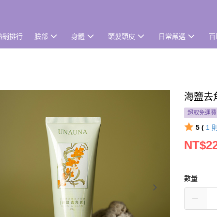
熱銷排行
臉部
身體
頭髮頭皮
日常嚴選
百
海鹽去角
超取免運費
5 (
1
NT$2
數量