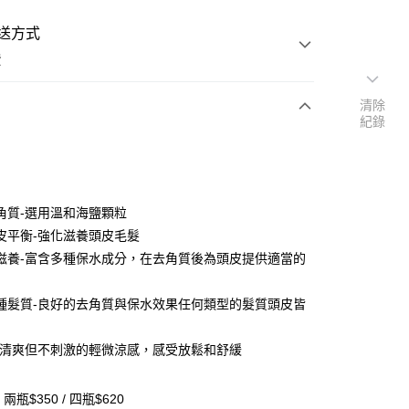
送方式
費
清除
紀錄
次付款
付款
角質-選用溫和海鹽顆粒
皮平衡-強化滋養頭皮毛髮
滋養-富含多種保水成分，在去角質後為頭皮提供適當的
分期
種髮質-良好的去角質與保水效果任何類型的髮質頭皮皆
你分期使用說明】
享後付
由台灣大哥大提供，台灣大哥大用戶可立即使用無須另外申請。
式選擇「大哥付你分期」，訂單成立後會自動跳轉到大哥付的交易
-清爽但不刺激的輕微涼感，感受放鬆和舒緩
證手機門號後，選擇欲分期的期數、繳款截止日，確認付款後即
FTEE先享後付」】
。
先享後付是「在收到商品之後才付款」的支付方式。 讓您購物簡單
准額度、可分期數及費用金額請依後續交易確認頁面所載為準。
/ 兩瓶$350 / 四瓶$620
心！