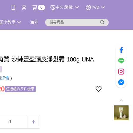
0
中文 (繁體)
TWD
匡小教室
海外
質 沙棘豐盈頭皮淨髮霜 100g-UNA
則評價
)
20
任選組合多件優惠