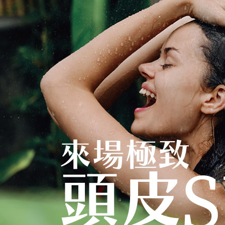
免運費
任。
４．使用「
貨到付款
即時審查
結果請求
免運費
５．嚴禁
形，恩沛
動。