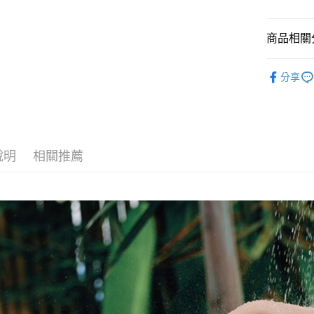
4.訂單成
貨到付款
１．簡單
消。如遇
２．便利
無法說明
３．安心
商品相關分
【繳款方
運送方式
1.分期款
【「AFT
頭髮
洗
醒簡訊。
１．於結帳
全家取貨
分享
2.透過簡
付」結帳
沙棘
帳／街口支
免運費
２．訂單
３．收到繳
【注意事
／ATM／
付款後全
1.本服務
※ 請注意
免運費
用戶於交
絡購買商品
說明
相關推薦
款買賣價
先享後付
7-11取貨
2.基於同
※ 交易是
資料（包
是否繳費成
免運費
用，由本
付客戶支
3.完整用
付款後7-1
【注意事
免運費
１．透過由
交易，需
宅配
求債權轉
２．關於
免運費
https://aft
３．未成
新竹貨運
「AFTE