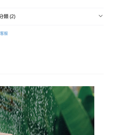
立30分鐘內，如未前往確認交易或遇審核未通過，訂單將自動取
：不需註冊會員、不需綁卡、不需儲值。
「轉專審核」未通過狀況，表示未達大哥付你分期系統評分，恕
：只要手機號碼，簡訊認證，即可結帳。
評估內容。
：先確認商品／服務後，再付款。
類 (2)
式說明】
項不併入電信帳單，「大哥付你分期」於每月結算日後寄送繳費提
EE先享後付」結帳流程】
髮
洗髮精
方式選擇「AFTEE先享後付」後，將跳轉至「AFTEE先享後
付款
客服
訊連結打開帳單後，可選擇「超商條碼／台灣大直營門市／銀行轉
頁面，進行簡訊認證並確認金額後，即可完成結帳。
付／iPASS MONEY」等通路繳費。
成立數日內，您將收到繳費通知簡訊。
費通知簡訊後14天內，點擊此簡訊中的連結，可透過四大超商
項】
網路銀行／等多元方式進行付款，方視為交易完成。
家取貨
係由「台灣大哥大股份有限公司」（以下簡稱本公司）所提供，讓
：結帳手續完成當下不需立刻繳費，但若您需要取消訂單，請聯
易時，得透過本服務購買商品或服務，並由商店將買賣／分期付
的店家。未經商家同意取消之訂單仍視為有效，需透過AFTEE
金債權讓與本公司後，依約使用本公司帳單繳交帳款。
繳納相關費用。
付款
意付款使用「大哥付你分期」之契約關係目的，商店將以您的個人
否成功請以「AFTEE先享後付 」之結帳頁面顯示為準，若有關於
含姓名、電話或地址）提供予台灣大哥大進項蒐集、處理及利
功／繳費後需取消欲退款等相關疑問，請聯繫「AFTEE先享後
公司與您本人進行分期帳單所需資料之確認、核對及更正。
援中心」
https://netprotections.freshdesk.com/support/home
戶服務條款，請詳閱以下連結：
https://oppay.tw/userRule
1取貨
項】
恩沛科技股份有限公司提供之「AFTEE先享後付」服務完成之
依本服務之必要範圍內提供個人資料，並將交易相關給付款項請
讓予恩沛科技股份有限公司。
個人資料處理事宜，請瀏覽以下網址：
ee.tw/terms/#terms3
年的使用者請事先徵得法定代理人或監護人之同意方可使用
宅配
E先享後付」，若未經同意申辦者引起之損失，本公司不負相關責