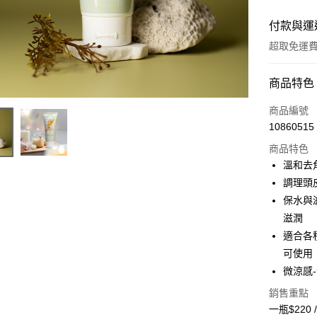
付款與運
超取免運
付款方式
商品特色
信用卡一
商品編號
10860515
超商取貨
商品特色
LINE Pay
溫和去
調理頭
Apple Pay
保水與
大哥付你
滋潤
相關說明
適合各
【大哥付
可使用
AFTEE先
1.本服務
2.付款方
相關說明
微涼感
流程，驗
【關於「A
銷售重點
ATM付款
完成交易
AFTEE
3.實際核
一瓶$220 
便利好安