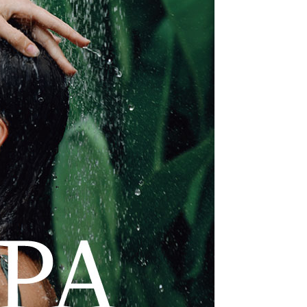
AFTEE先享後付」時，將依據個別帳號之用戶狀況，依本公司
核予不同之上限額度；若仍有額度不足之情形，本公司將視審查
用戶進行身份認證。
一人註冊多個帳號或使用他人資訊註冊。若發現惡意使用之情
科技股份有限公司將有權停止該用戶之使用額度並採取法律行