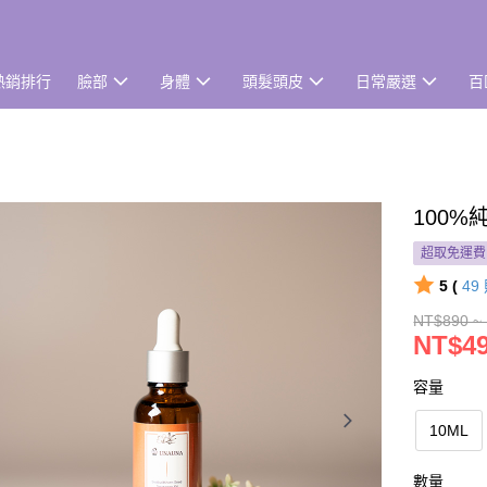
熱銷排行
臉部
身體
頭髮頭皮
日常嚴選
百
100
超取免運費
5 (
49
NT$890 ~
NT$49
容量
10ML
數量