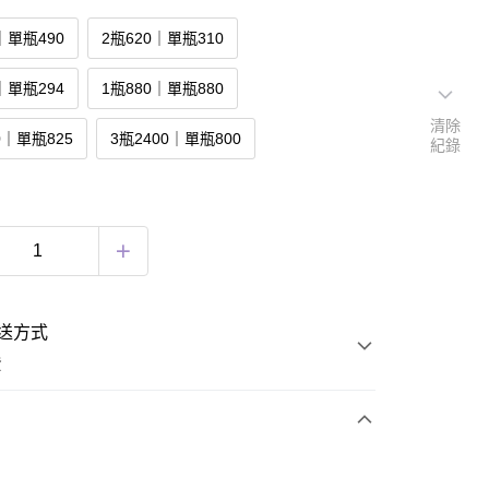
｜單瓶490
2瓶620｜單瓶310
｜單瓶294
1瓶880｜單瓶880
清除
0｜單瓶825
3瓶2400｜單瓶800
紀錄
送方式
費
次付款