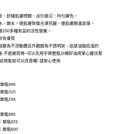
付款
紋、舒緩肌膚問題、淡化暗沉、均勻膚色。
水、鎖水，使肌膚恢復光澤亮麗、使肌膚飽滿澎彈。
達200多種有益的活性營養。
分期
所有膚質
油變為不流動體且外觀變為不透明狀，這是油脂低溫的
你分期使用說明】
象,不是變質唷~可以先用手將整瓶沙棘籽油用掌心握住幫
享後付
由台灣大哥大提供，台灣大哥大用戶可立即使用無須另外申請。
式選擇「大哥付你分期」，訂單成立後會自動跳轉到大哥付的交易
,這現象就可以改善囉! 請安心使用
證手機門號後，選擇欲分期的期數、繳款截止日，確認付款後即
FTEE先享後付」】
。
先享後付是「在收到商品之後才付款」的支付方式。 讓您購物簡單
准額度、可分期數及費用金額請依後續交易確認頁面所載為準。
心！
立30分鐘內，如未前往確認交易或遇審核未通過，訂單將自動取
：不需註冊會員、不需綁卡、不需儲值。
｜單瓶490
「轉專審核」未通過狀況，表示未達大哥付你分期系統評分，恕
：只要手機號碼，簡訊認證，即可結帳。
｜單瓶310
評估內容。
：先確認商品／服務後，再付款。
式說明】
｜單瓶294
項不併入電信帳單，「大哥付你分期」於每月結算日後寄送繳費提
EE先享後付」結帳流程】
方式選擇「AFTEE先享後付」後，將跳轉至「AFTEE先享後
付款
訊連結打開帳單後，可選擇「超商條碼／台灣大直營門市／銀行轉
｜單瓶880
頁面，進行簡訊認證並確認金額後，即可完成結帳。
付／iPASS MONEY」等通路繳費。
成立數日內，您將收到繳費通知簡訊。
0｜單瓶825
費通知簡訊後14天內，點擊此簡訊中的連結，可透過四大超商
0｜單瓶800
項】
網路銀行／等多元方式進行付款，方視為交易完成。
家取貨