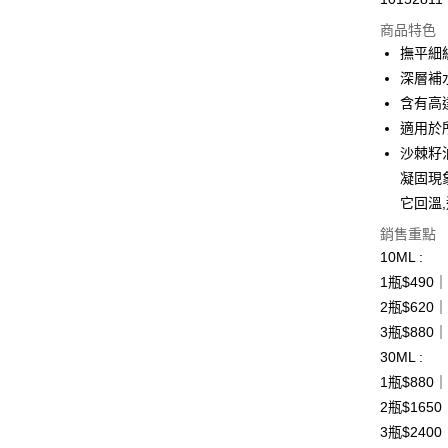
超商取貨
商品特色
LINE Pay
撫平細
深層補
Apple Pay
含有高
大哥付你
適用於
相關說明
沙棘籽
【大哥付
凝固現
AFTEE先
1.本服務
2.付款方
相關說明
它回溫
流程，驗
【關於「A
銷售重點
ATM付款
完成交易
AFTEE
3.實際核
10ML :
便利好安
4.訂單成
貨到付款
１．簡單
1瓶$490
消。如遇
２．便利
2瓶$620
無法說明
３．安心
【繳款方
3瓶$880
運送方式
1.分期款
【「AFT
30ML :
醒簡訊。
１．於結帳
全家取貨
2.透過簡
1瓶$880
付」結帳
帳／街口支
免運費
２．訂單
2瓶$165
３．收到繳
3瓶$240
【注意事
／ATM／
付款後全