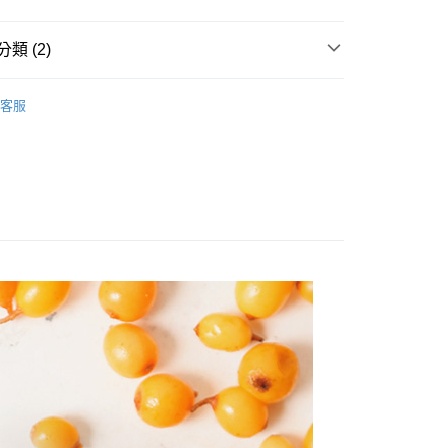
係由「台灣大哥大股份有限公司」（以下簡稱本公司）所提供，讓
：結帳手續完成當下不需立刻繳費，但若您需要取消訂單，請聯
易時，得透過本服務購買商品或服務，並由商店將買賣／分期付
的店家。未經商家同意取消之訂單仍視為有效，需透過AFTEE
金債權讓與本公司後，依約使用本公司帳單繳交帳款。
繳納相關費用。
類 (2)
付款
意付款使用「大哥付你分期」之契約關係目的，商店將以您的個人
否成功請以「AFTEE先享後付 」之結帳頁面顯示為準，若有關於
含姓名、電話或地址）提供予台灣大哥大進項蒐集、處理及利
功／繳費後需取消欲退款等相關疑問，請聯繫「AFTEE先享後
精華液 | 精華油
公司與您本人進行分期帳單所需資料之確認、核對及更正。
援中心」
https://netprotections.freshdesk.com/support/home
客服
戶服務條款，請詳閱以下連結：
https://oppay.tw/userRule
1取貨
項】
恩沛科技股份有限公司提供之「AFTEE先享後付」服務完成之
依本服務之必要範圍內提供個人資料，並將交易相關給付款項請
讓予恩沛科技股份有限公司。
個人資料處理事宜，請瀏覽以下網址：
ee.tw/terms/#terms3
年的使用者請事先徵得法定代理人或監護人之同意方可使用
宅配
E先享後付」，若未經同意申辦者引起之損失，本公司不負相關責
AFTEE先享後付」時，將依據個別帳號之用戶狀況，依本公司
核予不同之上限額度；若仍有額度不足之情形，本公司將視審查
用戶進行身份認證。
一人註冊多個帳號或使用他人資訊註冊。若發現惡意使用之情
科技股份有限公司將有權停止該用戶之使用額度並採取法律行