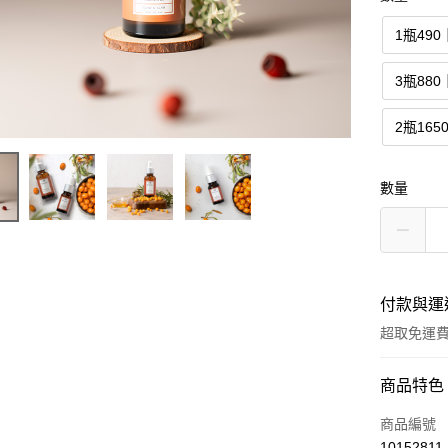
1瓶490
3瓶880
2瓶165
數量
付款與運
超取免運
付款方式
商品特色
信用卡一
商品編號
10152811