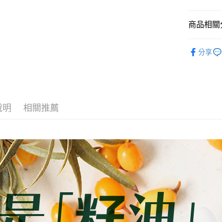
1.本服務
※ 請注意
免運費
用戶於交
絡購買商品
款買賣價
先享後付
商品相關分
7-11取貨
2.基於同
※ 交易是
資料（包
是否繳費成
免運費
臉部保養
用，由本
付客戶支
分享
3.完整用
付款後7-1
沙棘
【注意事
免運費
１．透過由
交易，需
宅配
求債權轉
２．關於
免運費
說明
相關推薦
https://aft
３．未成
新竹貨運
「AFTE
免運費
任。
４．使用「
貨到付款
即時審查
結果請求
免運費
５．嚴禁
形，恩沛
動。