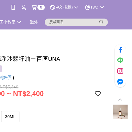
0
中文 (繁體)
TWD
匡小教室
海外
%純淨沙棘籽油－百匡UNA
則評價
)
 NT$5,340
0 ~ NT$2,400
30ML